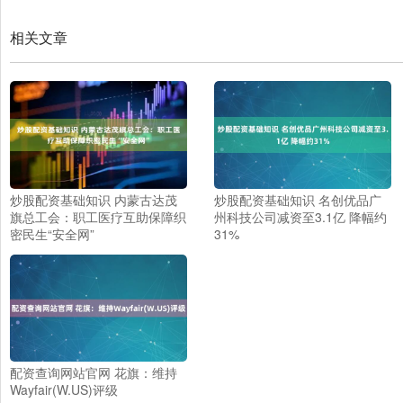
相关文章
炒股配资基础知识 内蒙古达茂
炒股配资基础知识 名创优品广
旗总工会：职工医疗互助保障织
州科技公司减资至3.1亿 降幅约
密民生“安全网”
31%
配资查询网站官网 花旗：维持
Wayfair(W.US)评级