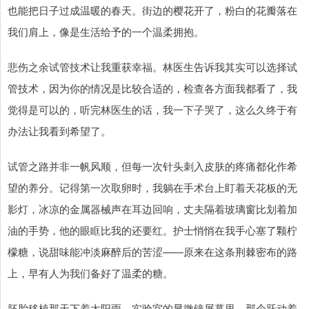
也能把日子过成温暖的春天。街边的樱花开了，粉白的花瓣落在
我们肩上，像是生活给予的一个温柔拥抱。
悲伤之余试管技术让我重获幸福。林医生告诉我其实可以选择试
管技术，因为你的情况是比较合适的，检查各方面我都看了，我
觉得是可以的，听完林医生的话，我一下子哭了，这么久终于有
办法让我看到希望了。
试管之路并非一帆风顺，但每一次针头刺入皮肤的疼痛都化作希
望的养分。记得第一次取卵时，我躺在手术台上盯着天花板的无
影灯，冰凉的金属器械声在耳边回响，丈夫隔着玻璃窗比划着加
油的手势，他的眼眶比我的还要红。护士悄悄在我手心塞了颗柠
檬糖，说甜味能冲淡麻醉后的苦涩——原来在这条荆棘密布的路
上，早有人为我们备好了温柔的糖。
胚胎移植那天下着太阳雨，实验室的显微镜屏幕里，那个跃动着