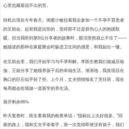
心里也藏着说不出的苦。
转机出现在今年春天。闺蜜小敏拉着我去参加一个不孕不育患者
的互助会。起初我是抗拒的，觉得那不过是群伤心人的抱团取
暖。但当我听到第5位分享者的故事时，眼泪突然就止不住了——
她描述的那种在家庭聚会时躲进卫生间的感受，和我如出一辙。
在互助会里，我们开始学习与不孕和解。李医生教我们做减压瑜
伽，王姐分享了她领养孩子后的幸福生活。渐渐地，我发现压在
胸口的巨石似乎轻了些。上个月，丈夫悄悄报名了烹饪班，现在
每周都会给我做一道新学的养生汤。
展开剩余65%
昨天复查时，医生看着我的检查单说："指标比上次好很多。"回
家的路上，我和丈夫手牵着手，第一次觉得即便没有孩子，我们