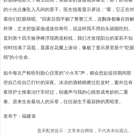
的小光点像坠入凡间的星子。医生指着显示屏说："看，它正在对
着你们眨眼睛呢。"回家后我平躺了整整三天，连翻身都像在拆解
炸弹，丈夫把饭菜做成迷你寿司，说这样我不用抬头就能吃到。
直到第十四天验孕棒浮现两道粉线，我们才发现阳台的茉莉不知
何时结满了花苞，晨露在花瓣上滚动，像极了显示屏里那个"眨眼
睛"的小生命。
如今每次产检听到胎心仪里的"小火车"声，都会想起促排期间那
些自己给自己打针的深夜。冰凉的酒精棉擦过肚皮时，窗外总有
夜班护士推着治疗车经过，轱辘声与我的心跳形成奇妙的二重
奏。原来生命最动人的乐章，往往诞生于最寂静的黑暗里。
发布于：福建省
盈禾配资提示：文章来自网络，不代表本站观点。